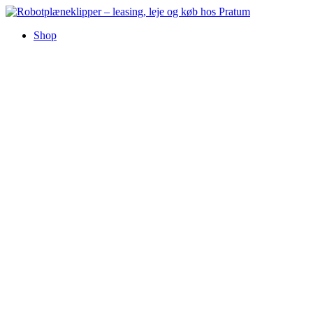
Videre
til
Shop
indhold