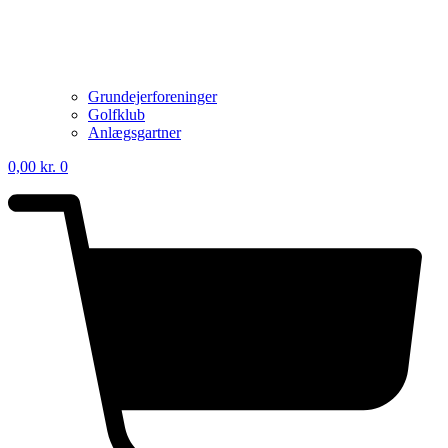
Grundejerforeninger
Golfklub
Anlægsgartner
0,00
kr.
0