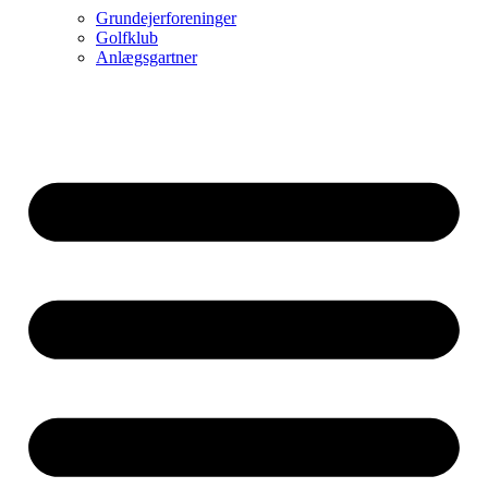
Grundejerforeninger
Golfklub
Anlægsgartner