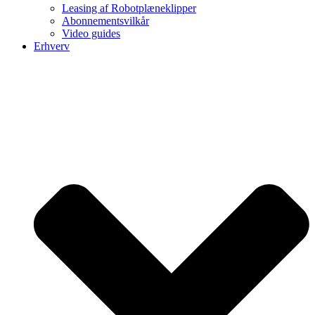
Leasing af Robotplæneklipper
Abonnementsvilkår
Video guides
Erhverv