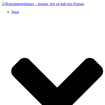
Videre
til
Shop
indhold